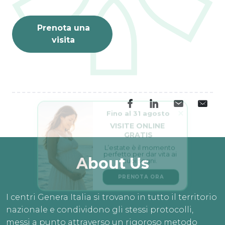
Prenota una
visita
Fino al 31 agosto
VISITE ONLINE 
GRATIS
L’estate è il momento 
perfetto per dar vita ai 
tuoi sogni.
About Us
PRENOTA ORA
I centri Genera Italia si trovano in tutto il territorio
nazionale e condividono gli stessi protocolli,
messi a punto attraverso un rigoroso metodo