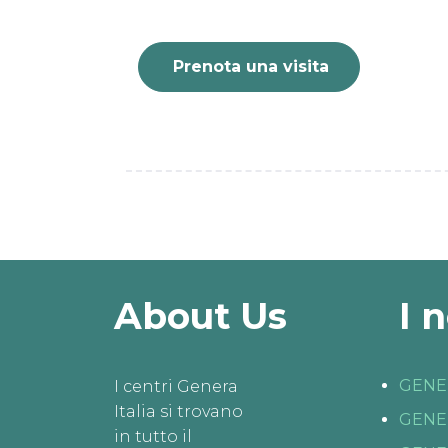
Prenota una visita
About Us
I 
GENE
I centri Genera
Italia si trovano
GENE
in tutto il