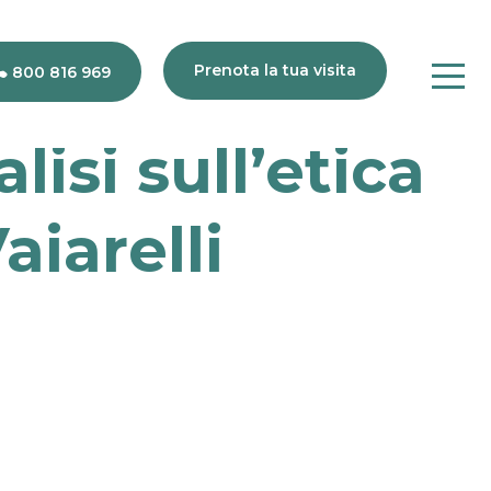
Prenota la tua visita
800 816 969
isi sull’etica
80
816
969
aiarelli