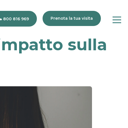
Prenota la tua visita
800 816 969
 impatto sulla
80
816
969