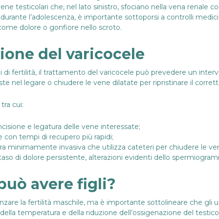
ne testicolari che, nel lato sinistro, sfociano nella vena renale
o durante l’adolescenza, è importante sottoporsi a controlli medici
come dolore o gonfiore nello scroto.
zione del varicocele
i di fertilità, il trattamento del varicocele può prevedere un int
te nel legare o chiudere le vene dilatate per ripristinare il corre
tra cui:
incisione e legatura delle vene interessate;
 con tempi di recupero più rapidi;
ra minimamente invasiva che utilizza cateteri per chiudere le ven
so di dolore persistente, alterazioni evidenti dello spermiogramma
 può avere figli?
nzare la fertilità maschile, ma è importante sottolineare che gli
lla temperatura e della riduzione dell’ossigenazione del testicolo 