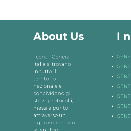
About Us
I 
GENE
I centri Genera
Italia si trovano
GENE
in tutto il
GENE
territorio
nazionale e
GENE
condividono gli
GENE
stessi protocolli,
GENE
messi a punto
attraverso un
GENE
rigoroso metodo
scientifico.