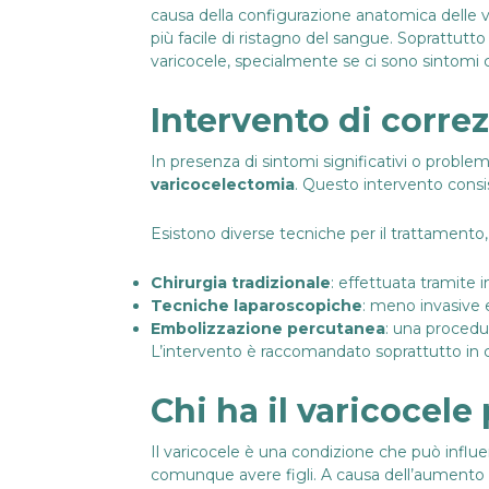
causa della configurazione anatomica delle ve
più facile di ristagno del sangue. Soprattutt
varicocele, specialmente se ci sono sintomi 
Intervento di corre
In presenza di sintomi significativi o problem
varicocelectomia
. Questo intervento consis
Esistono diverse tecniche per il trattamento, 
Chirurgia tradizionale
: effettuata tramite 
Tecniche laparoscopiche
: meno invasive e
Embolizzazione percutanea
: una procedu
L’intervento è raccomandato soprattutto in ca
Chi ha il varicocele
Il varicocele è una condizione che può influe
comunque avere figli. A causa dell’aumento de