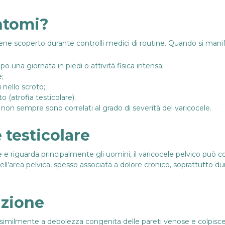
intomi?
viene scoperto durante controlli medici di routine. Quando si mani
po una giornata in piedi o attività fisica intensa;
;
 nello scroto;
 (atrofia testicolare).
 non sempre sono correlati al grado di severità del varicocele.
 testicolare
 e riguarda principalmente gli uomini, il varicocele pelvico può 
nell’area pelvica, spesso associata a dolore cronico, soprattutto du
nzione
osimilmente a debolezza congenita delle pareti venose e colpisce 