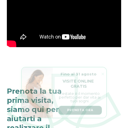
Fino al 31 agosto
VISITE ONLINE 
GRATIS
Prenota la tua
L’estate è il momento 
perfetto per dar vita ai 
tuoi sogni.
prima visita,
PRENOTA ORA
siamo qui per
aiutarti a
realizzare il