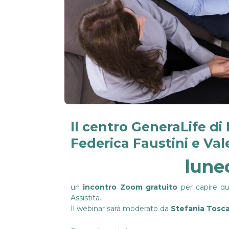
Il centro
GeneraLife di
Federica Faustini
e
Val
luned
un
incontro Zoom gratuito
per capire qu
Assistita.
Il webinar sarà moderato da
Stefania Tosc