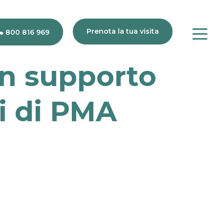
Prenota la tua visita
800 816 969
n supporto
80
816
si di PMA
969