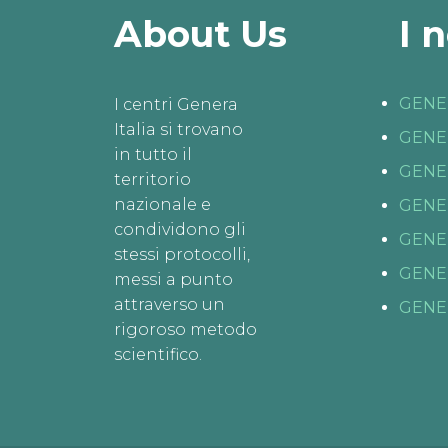
About Us
I 
GENE
I centri Genera
Italia si trovano
GENE
in tutto il
GENE
territorio
nazionale e
GENE
condividono gli
GENE
stessi protocolli,
GENE
messi a punto
attraverso un
GENE
rigoroso metodo
scientifico.