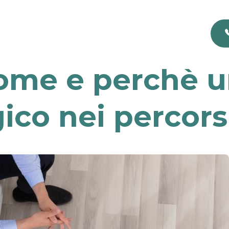
ome e perchè u
ico nei percor