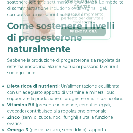
GRATIS
sostenere le prime settimane di gravidanza. Le modalità
di somministrazione includono ovuli vaginali, gel,
L’estate è il momento 
perfetto per dar vita ai 
compresse o iniezioni intramuscolari.
tuoi sogni.
Come sostenere i livelli
PRENOTA ORA
di progesterone
naturalmente
Sebbene la produzione di progesterone sia regolata dal
sistema endocrino, alcune abitudini possono favorire il
suo equilibrio:
Dieta ricca di nutrienti:
Un’alimentazione equilibrata
con un adeguato apporto di vitamine e minerali può
supportare la produzione di progesterone. In particolare:
Vitamina B6
(presente in banane, cereali integrali,
avocado) contribuisce alla regolazione ormonale.
Zinco
(semi di zucca, noci, funghi) aiuta la funzione
ovarica.
Omega-3
(pesce azzurro, semi di lino) supporta