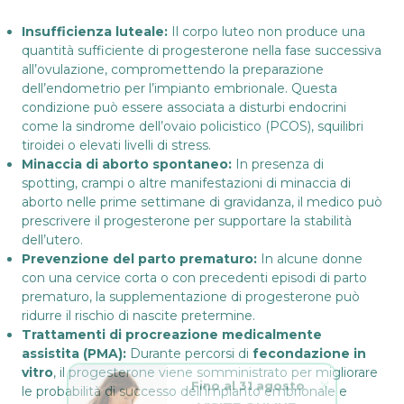
Insufficienza luteale:
Il corpo luteo non produce una
quantità sufficiente di progesterone nella fase successiva
all’ovulazione, compromettendo la preparazione
dell’endometrio per l’impianto embrionale. Questa
condizione può essere associata a disturbi endocrini
come la sindrome dell’ovaio policistico (PCOS), squilibri
tiroidei o elevati livelli di stress.
Minaccia di aborto spontaneo:
In presenza di
spotting, crampi o altre manifestazioni di minaccia di
aborto nelle prime settimane di gravidanza, il medico può
prescrivere il progesterone per supportare la stabilità
dell’utero.
Prevenzione del parto prematuro:
In alcune donne
con una cervice corta o con precedenti episodi di parto
prematuro, la supplementazione di progesterone può
ridurre il rischio di nascite pretermine.
Trattamenti di procreazione medicalmente
assistita (PMA):
Durante percorsi di
fecondazione in
Fino al 31 agosto
vitro
, il progesterone viene somministrato per migliorare
le probabilità di successo dell’impianto embrionale e
VISITE ONLINE 