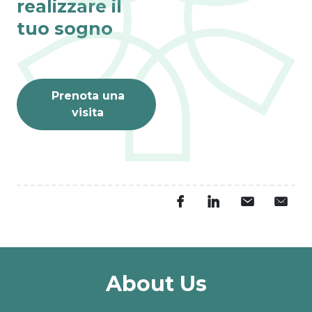
realizzare il
tuo sogno
Fino al 31 agosto
VISITE ONLINE 
GRATIS
L’estate è il momento 
perfetto per dar vita ai 
Prenota una
tuoi sogni.
visita
PRENOTA ORA
About Us