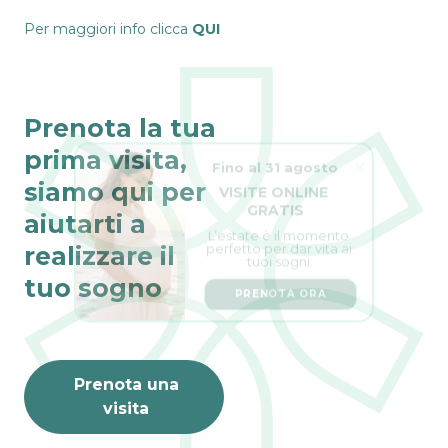
Per maggiori info clicca
QUI
Prenota la tua
prima visita,
Fino al 31 agosto
VISITE ONLINE 
siamo qui per
GRATIS
aiutarti a
L’estate è il momento 
perfetto per dar vita ai 
tuoi sogni.
realizzare il
tuo sogno
PRENOTA ORA
Prenota una
visita