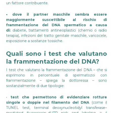
un fattore contribuente.
• dove
il partner maschile sembra essere
maggiormente suscettibile al rischio di
frammentazione del DNA spermatico a causa
di:
diabete, trattamenti antineoplastici (chemio o radio
terapia), infezioni del tratto genitale maschile, varicocele,
esposizione a sostanze tossiche.
Quali sono i test che valutano
la frammentazione del DNA?
I test che valutano la frammentazione del DNA – che si
esprimono in percentuale di spermatozoi con
frammentazione – spiega la dottoressa – sono
sostanzialmente di due tipologie:
•
test che permettono di evidenziare rotture
singole o doppie nel filamento del DNA
(come il
TUNEL test, terminal deoxynucleotidyl transferase–
mediated fluorescein–dUTP nick end labeling, e il