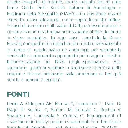
essere eseguita di routine, come indicato anche dalle
Linee Guida Della Società Italiana di Andrologia e
Medicina della Sessualità (SIAMS), ma dovrebbe essere
riservato a casi selezionati, come sopra delineato. Infine,
in caso di riscontro di alti valori di DFI, può essere presa in
considerazione una terapia antiossidante al fine di ridurre
lo stress ossidativo. In ogni caso, conclude la Dr.ssa
Mazzilli, è importante consultare un medico specializzato
in medicina riproduttiva o un andrologo per valutare la
necessità e il momento appropriato per eseguire il test di
frammentazione del DNA degli spermatozoi. Essi
saranno in grado di valutare la situazione specifica della
coppia e fornire indicazioni sulla procedura di test più
adatta e quando eseguirla”.
FONTI
Ferlin A, Calogero AE, Krausz C, Lombardo F, Paoli D,
Rago R, Scarica C, Simoni M, Foresta C, Rochira V,
Sbardella E, Francavilla S, Corona G. Management of
male factor infertility: position statement from the Italian
Society of Andrology and Sexual Medicine (SIAMS) :