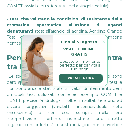
COMET, ossia l’elettroforesi su gel a singola cellula);
•
test che valutano le condizioni di resistenza della
cromatina spermatica all’azione di agenti
denaturanti
(test all’arancio di acridina, Acridine Orange
Test, e l’SCD, test di dispersione della cromatina
Fino al 31 agosto
nemaspermica).
VISITE ONLINE 
GRATIS
Perché tale test non rientra
L’estate è il momento 
tra le indagine di routine?
perfetto per dar vita ai 
tuoi sogni.
“Le soglie diagnostiche (cut-off) di questi metodi sono
PRENOTA ORA
però specifiche per ogni valutazione e per ogni test e
non sono ancora stati stabiliti i valori di riferimento per i
principali test utilizzati, come ad esempio COMET e
TUNEL precisa l’androloga. Inoltre, i risultati tendono ad
essere soggettivi (variabilità interindividuale nella
misurazione) e non così semplici nella loro
interpretazione. Pertanto, nonostante uno stretto
legame con l’infertilità, questa indagine non dovrebbe