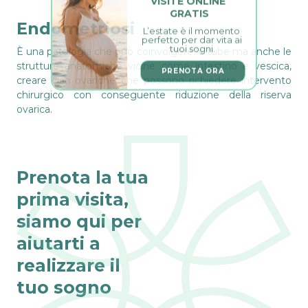
GRATIS
Endometriosi
L’estate è il momento 
perfetto per dar vita ai 
tuoi sogni.
È una patologia che può coinvolgere le tube ma anche le
strutture anatomiche vicine come intestino e vescica,
PRENOTA ORA
creare cisti ovariche che possono richiedere intervento
chirurgico con conseguente riduzione della riserva
ovarica.
Prenota la tua
prima visita,
siamo qui per
aiutarti a
realizzare il
tuo sogno