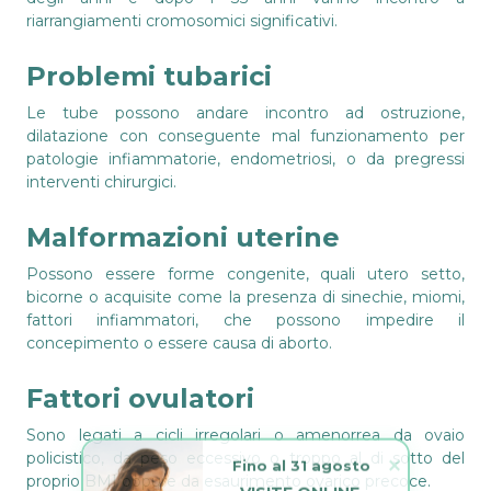
riarrangiamenti cromosomici significativi.
Problemi tubarici
Le tube possono andare incontro ad ostruzione,
dilatazione con conseguente mal funzionamento per
patologie infiammatorie, endometriosi, o da pregressi
interventi chirurgici.
Malformazioni uterine
Possono essere forme congenite, quali utero setto,
bicorne o acquisite come la presenza di sinechie, miomi,
fattori infiammatori, che possono impedire il
concepimento o essere causa di aborto.
Fattori ovulatori
Sono legati a cicli irregolari o amenorrea da ovaio
policistico, da peso eccessivo o troppo al di sotto del
Fino al 31 agosto
proprio BMI oppure da esaurimento ovarico precoce.
VISITE ONLINE 