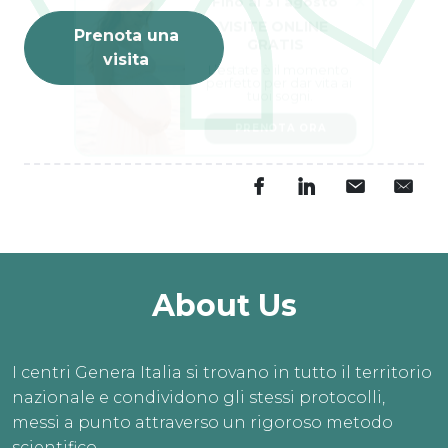
VISITE ONLINE 
GRATIS
Prenota una
visita
L’estate è il momento 
perfetto per dar vita ai 
tuoi sogni.
PRENOTA ORA
About Us
I centri Genera Italia si trovano in tutto il territorio
nazionale e condividono gli stessi protocolli,
messi a punto attraverso un rigoroso metodo
scientifico.