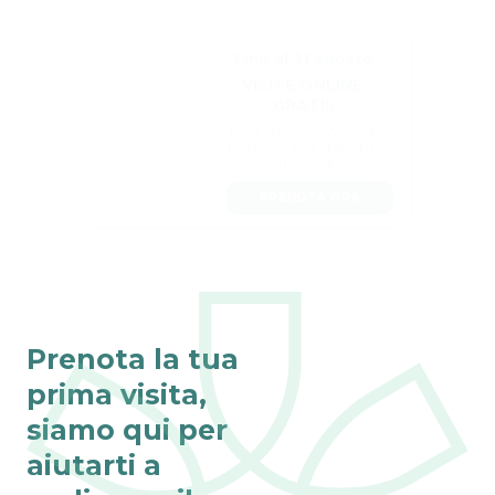
Fino al 31 agosto
VISITE ONLINE 
GRATIS
L’estate è il momento 
perfetto per dar vita ai 
tuoi sogni.
PRENOTA ORA
Prenota la tua
prima visita,
siamo qui per
aiutarti a