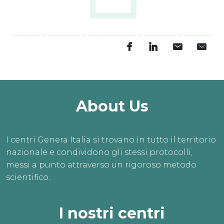
L’estate è il momento 
perfetto per dar vita ai 
tuoi sogni.
PRENOTA ORA
About Us
I centri Genera Italia si trovano in tutto il territorio
nazionale e condividono gli stessi protocolli,
messi a punto attraverso un rigoroso metodo
scientifico.
I nostri centri