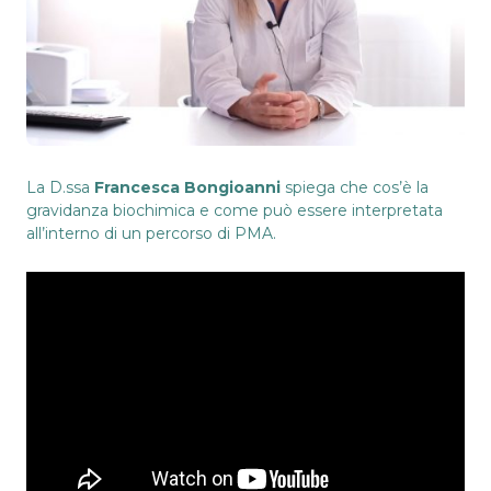
La D.ssa
Francesca Bongioanni
spiega che cos’è la
gravidanza biochimica e come può essere interpretata
all’interno di un percorso di PMA.