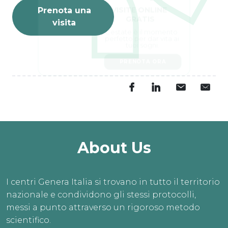
VISITE ONLINE 
Prenota una
GRATIS
visita
L’estate è il momento 
perfetto per dar vita ai 
tuoi sogni.
PRENOTA ORA
About Us
I centri Genera Italia si trovano in tutto il territorio
nazionale e condividono gli stessi protocolli,
messi a punto attraverso un rigoroso metodo
scientifico.