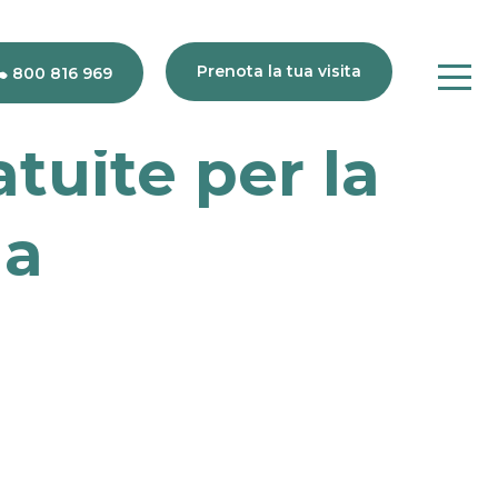
Prenota la tua visita
800 816 969
tuite per la
na
80
816
969