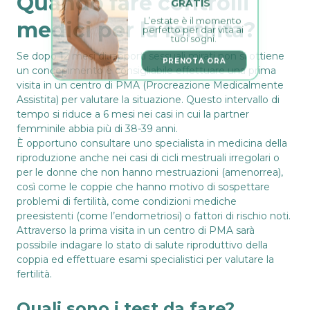
Quando fare controlli
L’estate è il momento 
medici per la fertilità?
perfetto per dar vita ai 
tuoi sogni.
Se dopo 12 mesi di rapporti sessuali mirati non si ottiene
PRENOTA ORA
un concepimento è consigliabile effettuare una prima
visita in un centro di PMA (Procreazione Medicalmente
Assistita) per valutare la situazione. Questo intervallo di
tempo si riduce a 6 mesi nei casi in cui la partner
femminile abbia più di 38-39 anni.
È opportuno consultare uno specialista in medicina della
riproduzione anche nei casi di cicli mestruali irregolari o
per le donne che non hanno mestruazioni (amenorrea),
così come le coppie che hanno motivo di sospettare
problemi di fertilità, come condizioni mediche
preesistenti (come l’endometriosi) o fattori di rischio noti.
Attraverso la prima visita in un centro di PMA sarà
possibile indagare lo stato di salute riproduttivo della
coppia ed effettuare esami specialistici per valutare la
fertilità.
Quali sono i test da fare?