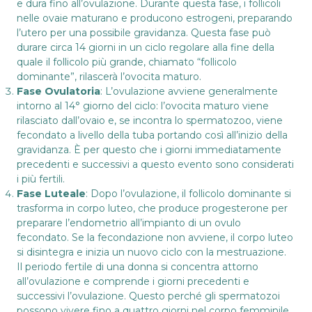
e dura fino all’ovulazione. Durante questa fase, i follicoli
nelle ovaie maturano e producono estrogeni, preparando
l’utero per una possibile gravidanza. Questa fase può
durare circa 14 giorni in un ciclo regolare alla fine della
quale il follicolo più grande, chiamato “follicolo
dominante”, rilascerà l’ovocita maturo.
Fase Ovulatoria
: L’ovulazione avviene generalmente
intorno al 14° giorno del ciclo: l’ovocita maturo viene
rilasciato dall’ovaio e, se incontra lo spermatozoo, viene
fecondato a livello della tuba portando così all’inizio della
gravidanza. È per questo che i giorni immediatamente
precedenti e successivi a questo evento sono considerati
i più fertili.
Fase Luteale
: Dopo l’ovulazione, il follicolo dominante si
trasforma in corpo luteo, che produce progesterone per
preparare l’endometrio all’impianto di un ovulo
fecondato. Se la fecondazione non avviene, il corpo luteo
si disintegra e inizia un nuovo ciclo con la mestruazione.
Il periodo fertile di una donna si concentra attorno
all’ovulazione e comprende i giorni precedenti e
successivi l’ovulazione. Questo perché gli spermatozoi
possono vivere fino a quattro giorni nel corpo femminile,