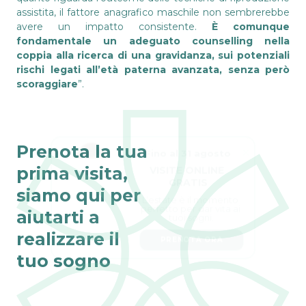
assistita, il fattore anagrafico maschile non sembrerebbe
avere un impatto consistente.
È comunque
fondamentale un adeguato counselling nella
coppia alla ricerca di una gravidanza, sui potenziali
rischi legati all’età paterna avanzata, senza però
scoraggiare
”.
Fino al 31 agosto
Prenota la tua
VISITE ONLINE 
prima visita,
GRATIS
L’estate è il momento 
siamo qui per
perfetto per dar vita ai 
tuoi sogni.
aiutarti a
PRENOTA ORA
realizzare il
tuo sogno