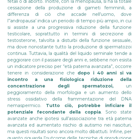
fetali o di aborto. Inoltre, con la menopausa, si ha la totale
cessazione della produzione di gameti femminili, a
differenza di ciò che accade nell’uomo, dove
l’’andropausa’ indica un periodo di tempo più ampio, in cui
si assiste a una progressiva riduzione della funzione
testicolare, soprattutto in termini di secrezione di
testosterone, talvolta a disturbi della funzione sessuale,
ma dove nonostante tutto la produzione di spermatozoi
continua. Tuttavia, la qualità del liquido seminale tende a
peggiorare con il passare degli anni e, sebbene non esista
un indicatore preciso per “età paterna avanzata”, occorre
tenere in considerazione che
dopo i 40 anni si va
incontro a una fisiologica riduzione della
concentrazione degli spermatozoi,
un
peggioramento della morfologia e un aumento dello
stress ossidativo della frammentazione del DNA
nemaspermico.
Tutto ciò, potrebbe inficiare il
potenziale fecondante della coppia
. Sono state
avanzate anche ipotesi sull’associazione tra età paterna
avanzata ed aumentato rischio di autismo nei nascituri,
ma questi risultati sono ancora molto dibattuti. Infine, per
quanto riguarda l’outcome delle tecniche di riproduzione