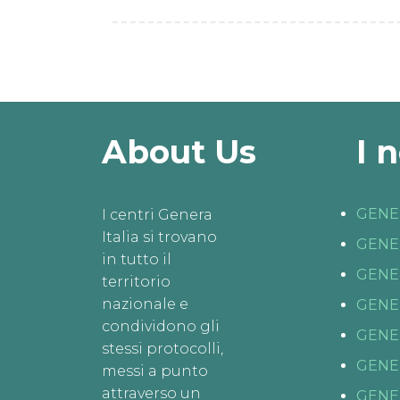
About Us
I 
GENE
I centri Genera
Italia si trovano
GENE
in tutto il
GENE
territorio
nazionale e
GENE
condividono gli
GENE
stessi protocolli,
GENE
messi a punto
attraverso un
GENE