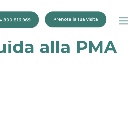
Prenota la tua visita
800 816 969
uida alla PMA
80
816
969