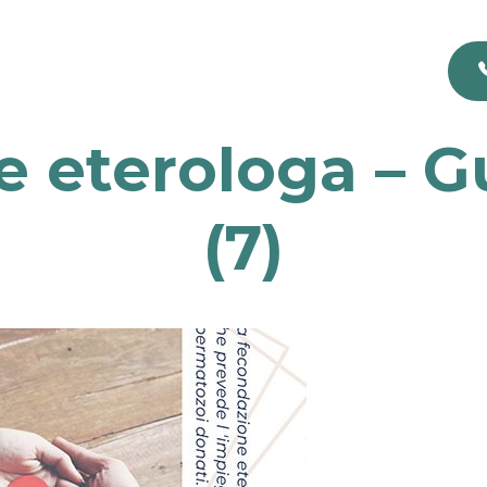
 eterologa – G
(7)