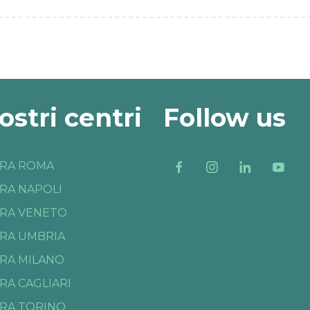
nostri centri
Follow us
RA ROMA
RA NAPOLI
RA VENETO
RA UMBRIA
RA MILANO
RA CAGLIARI
RA TORINO