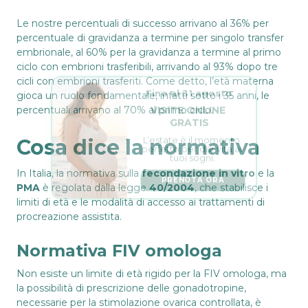
Le nostre percentuali di successo arrivano al 36% per
percentuale di gravidanza a termine per singolo transfer
embrionale, al 60% per la gravidanza a termine al primo
ciclo con embrioni trasferibili, arrivando al 93% dopo tre
Fino al 31 agosto
cicli con embrioni trasferiti. Come detto, l’età materna
gioca un ruolo fondamentale, infatti sotto i 35 anni, le
VISITE ONLINE 
GRATIS
percentuali arrivano al 70% al primo ciclo.
L’estate è il momento 
perfetto per dar vita ai 
Cosa dice la normativa
tuoi sogni.
PRENOTA ORA
In Italia, la normativa sulla
fecondazione in vitro
e la
PMA
è regolata dalla legge
40/2004
, che stabilisce i
limiti di età e le modalità di accesso ai trattamenti di
procreazione assistita.
Normativa FIV omologa
Non esiste un limite di età rigido per la FIV omologa, ma
la possibilità di prescrizione delle gonadotropine,
necessarie per la stimolazione ovarica controllata, è