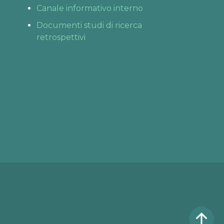
Canale informativo interno
Documenti studi di ricerca
retrospettivi
Fino al 31 agosto
VISITE ONLINE 
GRATIS
L’estate è il momento 
perfetto per dar vita ai tuoi 
sogni.