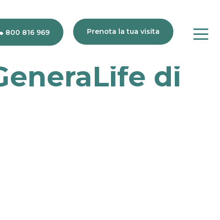
Prenota la tua visita
800 816 969
GeneraLife di
80
816
969