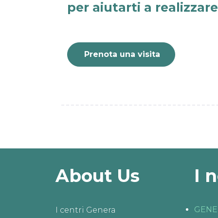
per aiutarti a realizzar
Prenota una visita
About Us
I 
GENE
I centri Genera