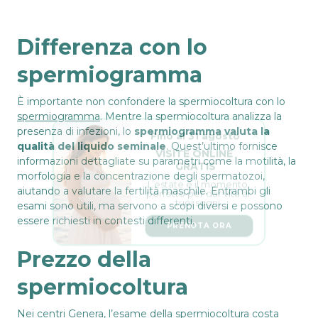
Differenza con lo
spermiogramma
È importante non confondere la spermiocoltura con lo
spermiogramma
. Mentre la spermiocoltura analizza la
Fino al 31 agosto
presenza di infezioni, lo
spermiogramma valuta la
VISITE ONLINE 
qualità del liquido seminale
. Quest’ultimo fornisce
GRATIS
informazioni dettagliate su parametri come la motilità, la
L’estate è il momento 
morfologia e la concentrazione degli spermatozoi,
perfetto per dar vita ai 
aiutando a valutare la fertilità maschile. Entrambi gli
tuoi sogni.
esami sono utili, ma servono a scopi diversi e possono
PRENOTA ORA
essere richiesti in contesti differenti.
Prezzo della
spermiocoltura
Nei centri Genera, l’esame della spermiocoltura costa