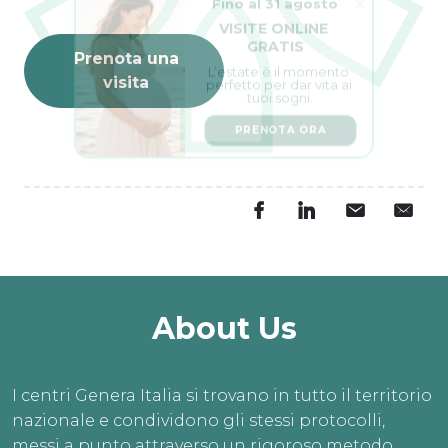
VISITE ONLINE 
GRATIS
Prenota una
L’estate è il momento 
perfetto per dar vita ai 
visita
tuoi sogni.
PRENOTA ORA
About Us
I centri Genera Italia si trovano in tutto il territorio
nazionale e condividono gli stessi protocolli,
messi a punto attraverso un rigoroso metodo