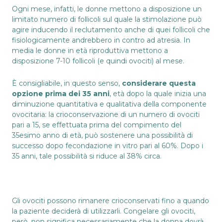
Ogni mese, infatti, le donne mettono a disposizione un
limitato numero di follicoli sul quale la stimolazione può
agire inducendo il reclutamento anche di quei follicoli che
fisiologicamente andrebbero in contro ad atresia. In
media le donne in età riproduttiva mettono a
disposizione 7-10 follicoli (e quindi ovociti) al mese.
È consigliabile, in questo senso,
considerare questa
opzione prima dei 35 anni
, età dopo la quale inizia una
diminuzione quantitativa e qualitativa della componente
ovocitaria: la crioconservazione di un numero di ovociti
pari a 15, se effettuata prima del compimento del
35esimo anno di età, può sostenere una possibilità di
successo dopo fecondazione in vitro pari al 60%. Dopo i
35 anni, tale possibilità si riduce al 38% circa.
Gli ovociti possono rimanere crioconservati fino a quando
la paziente deciderà di utilizzarli. Congelare gli ovociti,
però, non significa necessariamente che la donna dovrà