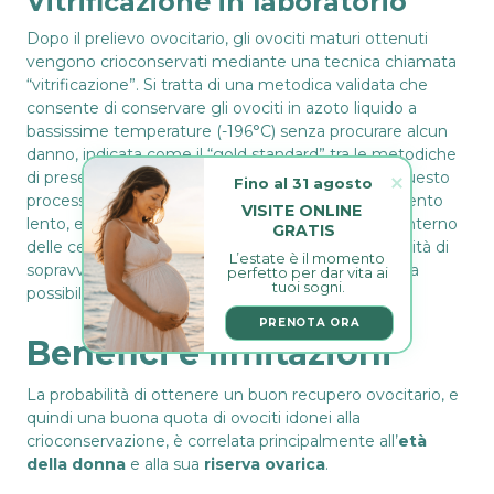
Vitrificazione in laboratorio
Dopo il prelievo ovocitario, gli ovociti maturi ottenuti
vengono crioconservati mediante una tecnica chiamata
“vitrificazione”. Si tratta di una metodica validata che
consente di conservare gli ovociti in azoto liquido a
bassissime temperature (-196°C) senza procurare alcun
danno, indicata come il “gold standard” tra le metodiche
di preservazione delle fertilità femminile perché questo
Fino al 31 agosto
processo, a differenza delle tecniche di congelamento
VISITE ONLINE 
lento, evita la formazione di cristalli di ghiaccio all’interno
GRATIS
delle cellule, migliorando notevolmente le probabilità di
L’estate è il momento 
sopravvivenza allo scongelamento degli ovociti e la
perfetto per dar vita ai 
tuoi sogni.
possibilità di gravidanza futura.
PRENOTA ORA
Benefici e limitazioni
La probabilità di ottenere un buon recupero ovocitario, e
quindi una buona quota di ovociti idonei alla
crioconservazione, è correlata principalmente all’
età
della donna
e alla sua
riserva ovarica
.