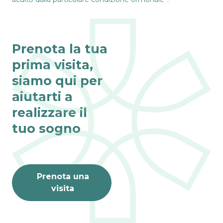
Prenota la tua
prima visita,
siamo qui per
Fino al 31 agosto
VISITE ONLINE 
aiutarti a
GRATIS
realizzare il
L’estate è il momento 
perfetto per dar vita ai 
tuo sogno
tuoi sogni.
PRENOTA ORA
Prenota una
visita