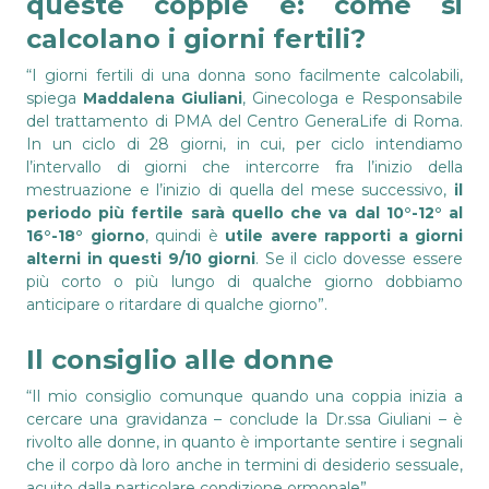
queste coppie è: come si
calcolano i giorni fertili?
“I giorni fertili di una donna sono facilmente calcolabili,
spiega
Maddalena Giuliani
, Ginecologa e Responsabile
del trattamento di PMA del Centro GeneraLife di Roma.
In un ciclo di 28 giorni, in cui, per ciclo intendiamo
l’intervallo di giorni che intercorre fra l’inizio della
mestruazione e l’inizio di quella del mese successivo,
il
periodo più fertile sarà quello che va dal 10°-12° al
16°-18° giorno
, quindi è
utile avere rapporti a giorni
alterni in questi 9/10 giorni
. Se il ciclo dovesse essere
più corto o più lungo di qualche giorno dobbiamo
anticipare o ritardare di qualche giorno”.
Il consiglio alle donne
“Il mio consiglio comunque quando una coppia inizia a
cercare una gravidanza – conclude la Dr.ssa Giuliani – è
rivolto alle donne, in quanto è importante sentire i segnali
che il corpo dà loro anche in termini di desiderio sessuale,
acuito dalla particolare condizione ormonale”.