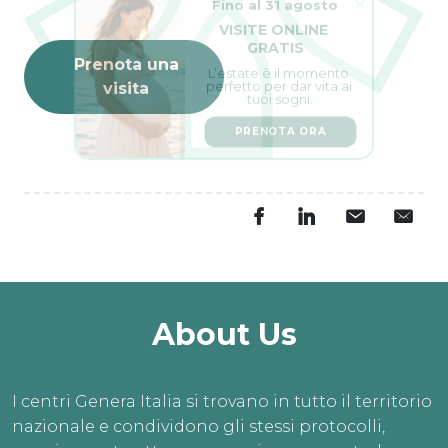
VISITE ONLINE 
GRATIS
L’estate è il momento 
Prenota una
perfetto per dar vita ai 
tuoi sogni.
visita
PRENOTA ORA
About Us
I centri Genera Italia si trovano in tutto il territorio
nazionale e condividono gli stessi protocolli,