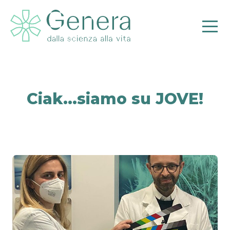
Ciak…siamo su JOVE!
Pr