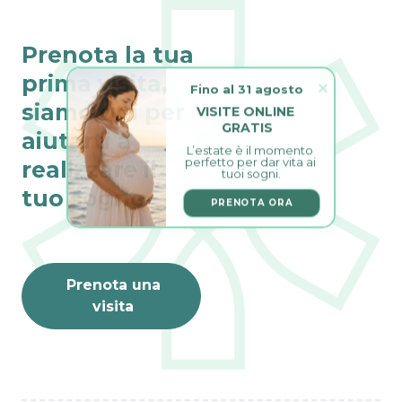
Prenota la tua
prima visita,
Fino al 31 agosto
siamo qui per
VISITE ONLINE 
GRATIS
aiutarti a
L’estate è il momento 
perfetto per dar vita ai 
realizzare il
tuoi sogni.
tuo sogno
PRENOTA ORA
Prenota una
visita