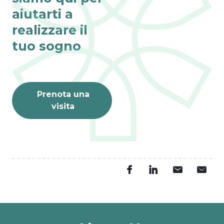
aiutarti a
realizzare il
Fino al 31 agosto
tuo sogno
VISITE ONLINE 
GRATIS
L’estate è il momento 
perfetto per dar vita ai 
tuoi sogni.
Prenota una
PRENOTA ORA
visita