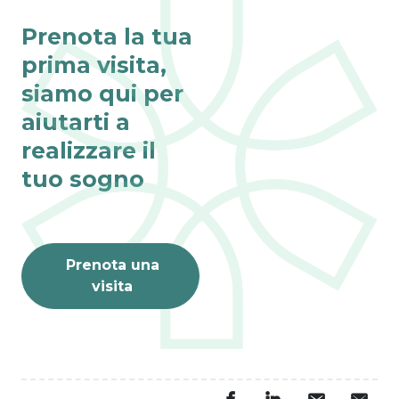
Prenota la tua
prima visita,
siamo qui per
aiutarti a
realizzare il
tuo sogno
Prenota una
visita
Fino al 31 agosto
VISITE ONLINE 
GRATIS
L’estate è il momento 
perfetto per dar vita ai 