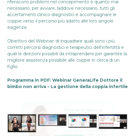
riferiscono problemi nel concepimento è quanto mai
necessario, per avviare, laddove necessario, tutti gli
accertamenti clinico-diagnostici e accompagnare le
coppie verso il percorso più adatto alle loro singole
esigenze.
Obiettivo del Webinar: di inquadrare quali sono i più
corretti percorsi diagnostici e terapeutici dell’infertilità e
quali le direzioni possibili da intraprendere per garantire la
migliore assistenza possibile alle coppie in cerca di un
figlio.
Programma in PDF:
Webinar GeneraLife Dottore il
bimbo non arriva – La gestione della coppia infertile
Fino al 31 agosto
VISITE ONLINE 
GRATIS
L’estate è il momento 
perfetto per dar vita ai 
tuoi sogni.