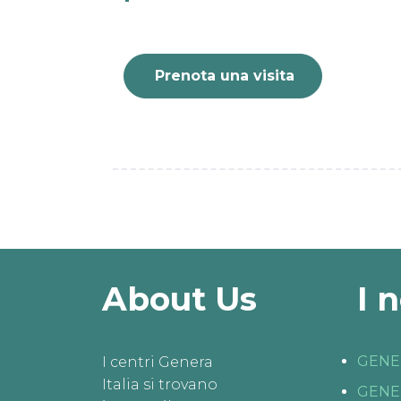
Prenota una visita
About Us
I 
GENE
I centri Genera
Italia si trovano
GENE