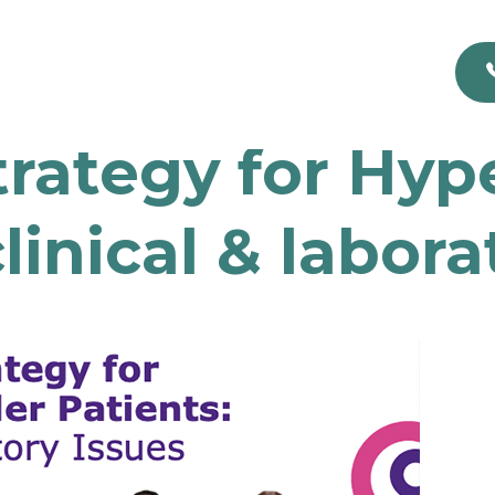
trategy for Hyp
clinical & labora