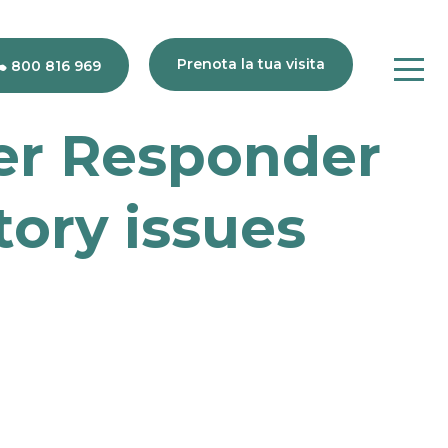
Prenota la tua visita
800 816 969
er Responder
80
816
969
tory issues