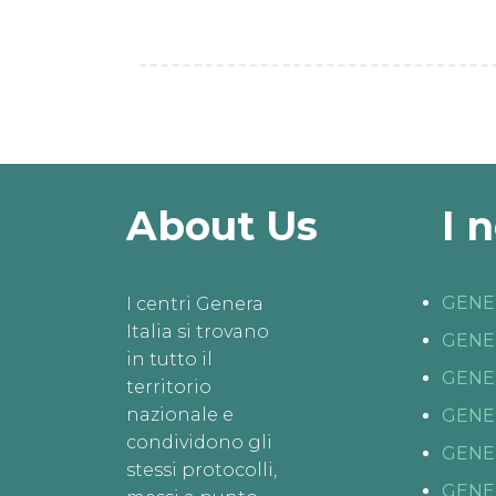
About Us
I 
GENE
I centri Genera
Italia si trovano
GENE
in tutto il
GENE
territorio
nazionale e
GENE
condividono gli
GENE
stessi protocolli,
GENE