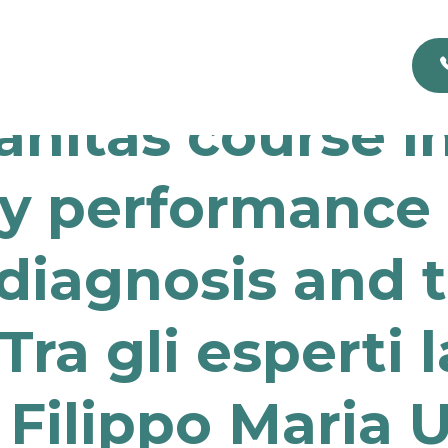
nitas course i
y performance 
’s diagnosis and 
Tra gli esperti 
. Filippo Maria U