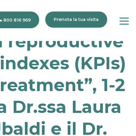
Prenota la tua visita
800 816 969
n reproductive
indexes (KPIs)
80
816
969
treatment”, 1-2
la Dr.ssa Laura
baldi e il Dr.