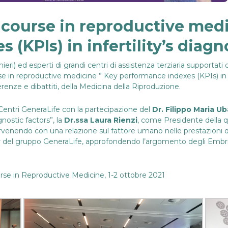
 course in reproductive medi
 (KPIs) in infertility’s diag
mieri) ed esperti di grandi centri di assistenza terziaria supportati 
rse in reproductive medicine ” Key performance indexes (KPIs) in i
enze e dibattiti, della Medicina della Riproduzione.
entri GeneraLife con la partecipazione del
Dr. Filippo Maria Ub
ostic factors”, la
Dr.ssa Laura Rienzi
, come Presidente della q
venendo con una relazione sul fattore umano nelle prestazioni di
del gruppo GeneraLife, approfondendo l’argomento degli Embri
se in Reproductive Medicine, 1-2 ottobre 2021