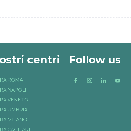
nostri centri
Follow us
RA ROMA
RA NAPOLI
RA VENETO
RA UMBRIA
RA MILANO
RA CAGLIARI