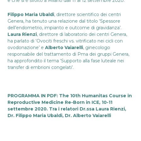
e che si è svolto a Milano dall’11 al 12 settembre 2020.
Filippo Maria Ubaldi
, direttore scientifico dei centri
Genera, ha tenuto una relazione dal titolo ‘Spessore
dell’endometrio, impianto e outcome di gravidanza’.
Laura Rienzi
, direttore di laboratorio dei centri Genera,
ha parlato di ‘Ovociti freschi vs. vitrificato nei cicli con
ovodonazione’ e
Alberto Vaiarelli
, ginecologo
responsabile del trattamento di Pma dei gruppi Genera,
ha approfondito il tema ‘Supporto alla fase luteale nei
transfer di embrioni congelati’.
PROGRAMMA IN PDF:
The 10th Humanitas Course in
Reproductive Medicine Re-Born in ICE, 10-11
settembre 2020. Tra i relatori Dr.ssa Laura Rienzi,
Dr. Filippo Maria Ubaldi, Dr. Alberto Vaiarelli