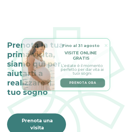
Fino al 31 agosto
Prenota la tua
VISITE ONLINE 
prima visita,
GRATIS
L’estate è il momento 
siamo qui per
perfetto per dar vita ai 
tuoi sogni.
aiutarti a
PRENOTA ORA
realizzare il
tuo sogno
Prenota una
visita