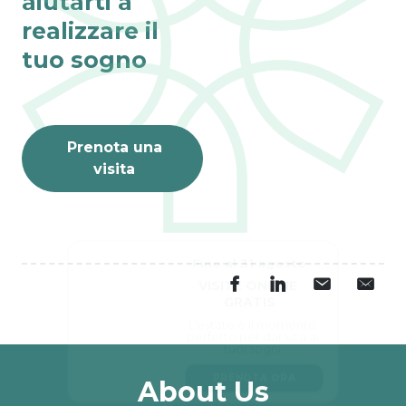
aiutarti a
realizzare il
tuo sogno
Prenota una
visita
Fino al 31 agosto
VISITE ONLINE 
GRATIS
L’estate è il momento 
perfetto per dar vita ai 
tuoi sogni.
PRENOTA ORA
About Us