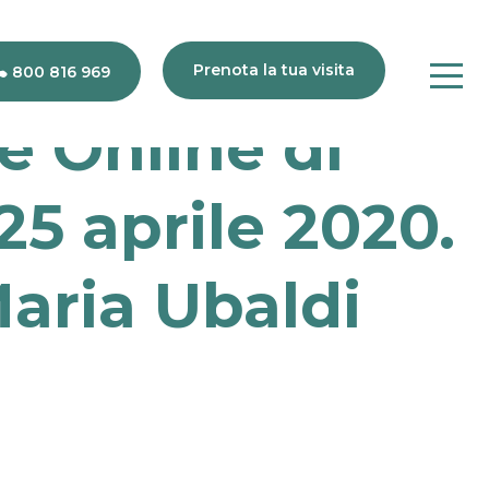
Prenota la tua visita
800 816 969
 Online di
80
816
25 aprile 2020.
969
 Maria Ubaldi