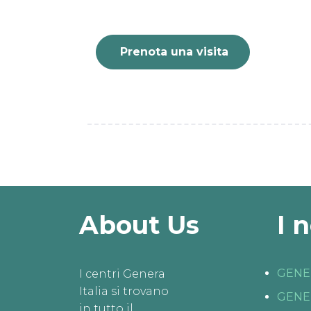
Prenota una visita
About Us
I 
GENE
I centri Genera
Italia si trovano
GENE
in tutto il