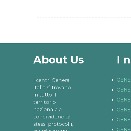
About Us
I 
GENE
I centri Genera
Italia si trovano
GENE
in tutto il
GENE
territorio
nazionale e
GENE
condividono gli
GENE
stessi protocolli,
GENE