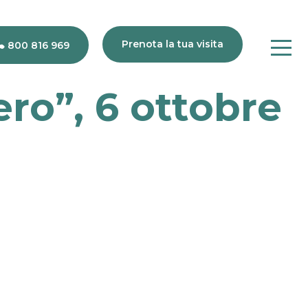
Prenota la tua visita
800 816 969
ero”, 6 ottobre
80
816
969