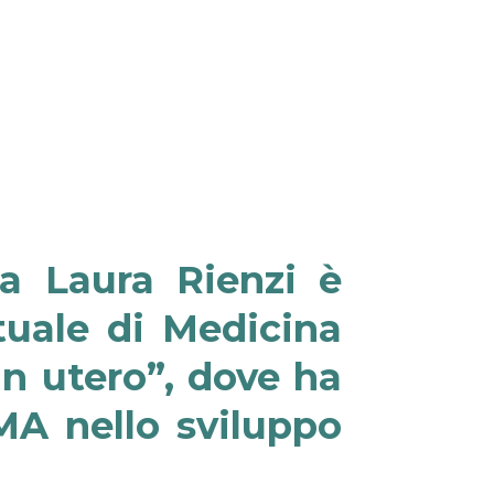
ra
Laura Rienzi
è
tuale di Medicina
in utero”
, dove ha
PMA nello sviluppo