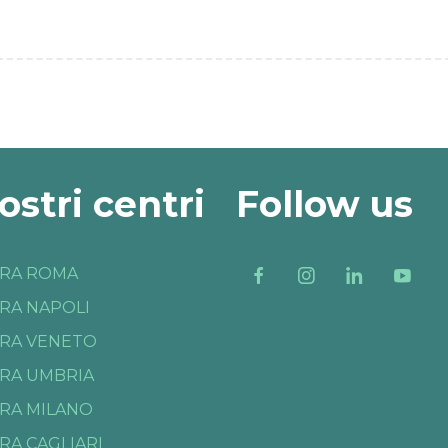
nostri centri
Follow us
RA ROMA
RA NAPOLI
RA VENETO
RA UMBRIA
RA MILANO
RA CAGLIARI