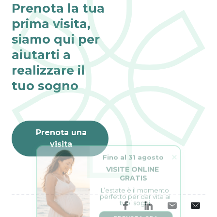
Prenota la tua
prima visita,
siamo qui per
aiutarti a
realizzare il
tuo sogno
Prenota una
visita
Fino al 31 agosto
VISITE ONLINE 
GRATIS
L’estate è il momento 
perfetto per dar vita ai 
tuoi sogni.
PRENOTA ORA