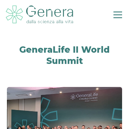
GeneraLife II World
Pr
Summit