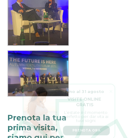
Fino al 31 agosto
VISITE ONLINE 
GRATIS
L’estate è il momento 
perfetto per dar vita ai 
tuoi sogni.
Prenota la tua
PRENOTA ORA
prima visita,
siamo qui per