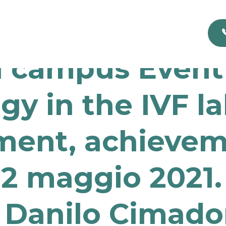
al campus Event
gy in the IVF la
ent, achievem
2 maggio 2021. Tr
. Danilo Cimad