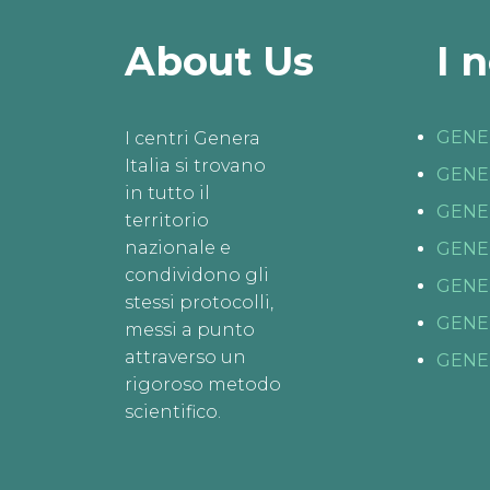
About Us
I 
GENE
I centri Genera
Italia si trovano
GENE
in tutto il
GENE
territorio
nazionale e
GENE
condividono gli
GENE
stessi protocolli,
GENE
messi a punto
attraverso un
GENE
rigoroso metodo
scientifico.