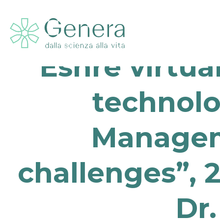
Eshre virtu
technolo
Managem
challenges”, 2
Dr