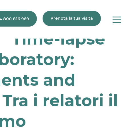
Prenota la tua visita
800 816 969
 “Time-lapse
boratory:
80
816
969
ents and
a i relatori il
omo