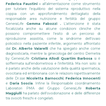
Federica Faustini –
all’alimentazione come strumento
per tutelare l’equilibrio del sistema riproduttivo nella
coppia con un approfondimento dettagliato della
responsabile area nutrizione e fertilità del gruppo
GeneraLife
Gemma Fabozzi .
L’attenzione è stata
focalizzata anche su alcune condizioni cliniche che
possono compromettere l’esito di un percorso di
riproduzione assistita, come la sindrome dell’ovaio
policistico nella paziente infertile, argomento affrontato
dal
Dr. Alberto Vaiarelli
che ha spiegato anche come
diagnosticarla, mentre la ginecologa del centro Demetra
by GeneraLife
Cristiana Allodi Quartim Barbosa
si è
soffermata sull’endometriosi e l’infertilità. Ma non solo: si
è parlato anche della valutazione della qualità spermatica,
ovocitaria ed embrionaria con le relazioni rispettivamente
delle Dr.sse
Nicoletta Barnocchi
,
Federica Innocenti
e
Daria Soscia
. Infine la Responsabile coordinamento
Laboratori PMA del Gruppo GeneraLife
Roberta
Maggiulli
ha parlato dell’ovodonazione e delle differenze
tra ovociti freschi e congelati.