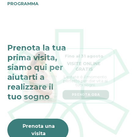
PROGRAMMA
Prenota la tua
Fino al 31 agosto
prima visita,
VISITE ONLINE 
GRATIS
siamo qui per
L’estate è il momento 
aiutarti a
perfetto per dar vita ai 
tuoi sogni.
realizzare il
PRENOTA ORA
tuo sogno
Prenota una
visita