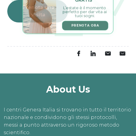
L’estate è il momento 
Prenota una
perfetto per dar vita ai 
tuoi sogni.
visita
PRENOTA ORA
About Us
I centri Genera Italia si trovano in tutto il territorio
nazionale e condividono gli stessi protocolli,
messi a punto attraverso un rigoroso metodo
scientifico.