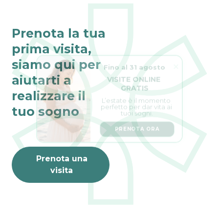
Prenota la tua
prima visita,
Fino al 31 agosto
siamo qui per
VISITE ONLINE 
aiutarti a
GRATIS
realizzare il
L’estate è il momento 
perfetto per dar vita ai 
tuoi sogni.
tuo sogno
PRENOTA ORA
Prenota una
visita