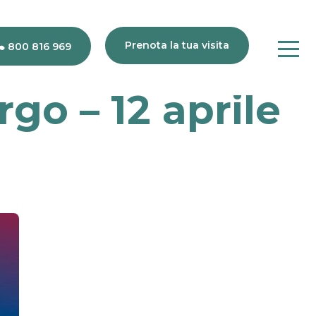
Prenota la tua visita
800 816 969
go – 12 aprile
80
816
969