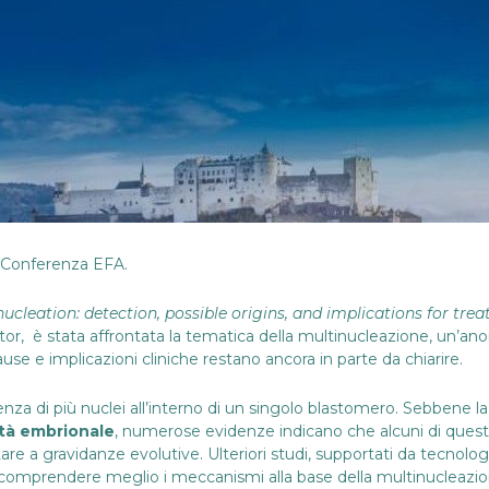
ma Conferenza EFA.
cleation: detection, possible origins, and implications for tre
tor,
è stata affrontata la tematica della multinucleazione, un’ano
use e implicazioni cliniche restano ancora in parte da chiarire.
za di più nuclei all’interno di un singolo blastomero. Sebbene la
ità embrionale
, numerose evidenze indicano che alcuni di questi
are a gravidanze evolutive. Ulteriori studi, supportati da tecnol
 comprendere meglio i meccanismi alla base della multinucleazio