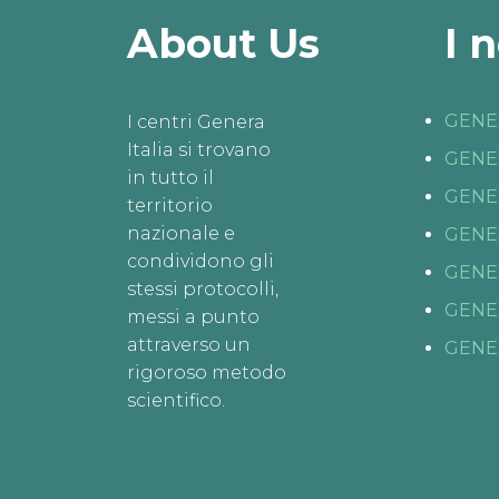
About Us
I 
GENE
I centri Genera
Italia si trovano
GENE
in tutto il
GENE
territorio
nazionale e
GENE
condividono gli
GENE
stessi protocolli,
GENE
messi a punto
attraverso un
GENE
rigoroso metodo
scientifico.