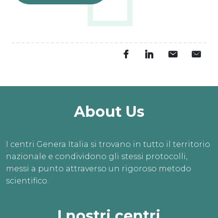
GRATIS
L’estate è il momento 
perfetto per dar vita ai 
tuoi sogni.
PRENOTA ORA
About Us
I centri Genera Italia si trovano in tutto il territorio
nazionale e condividono gli stessi protocolli,
messi a punto attraverso un rigoroso metodo
scientifico.
I nostri centri