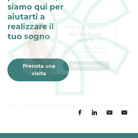
siamo qui per
aiutarti a
Fino al 31 agosto
realizzare il
VISITE ONLINE 
tuo sogno
GRATIS
L’estate è il momento 
perfetto per dar vita ai 
tuoi sogni.
PRENOTA ORA
Prenota una
visita