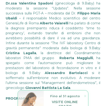
Dr.ssa Valentina Spadoni
(ginecologa di 9.Baby) ha
moderato la sessione “Updates”. Nella sessione
successiva sulla PGT-A – moderata dal Dr.
Filippo Maria
Ubaldi
– il responsabile Medico scientifico del centro
GeneraLife di Roma
Alberto Vaiarelli
ha parlato di come
la diagnosi preimpianto riduca il cosiddetto ‘time to
pregnancy’, evitando transfer di embrioni che non
avrebbero possibilità di dare il via ad una gravidanza.
Infine durante la sessione “The IVF laboratory Centro di
gravità permanente” moderata dalla biologa di 9.Baby
Cristina Lagalla
, la direttrice del Coordinamento
laboratori PMA del gruppo
Roberta Maggiulli
, ha
spiegato come l’automazione può migliorare le
prestazioni del laboratorio di fecondazione in vitro e il
biologo di 9.Baby
Alessandro Bartolacci
si è
soffermato sull’embrione non evolutivo. A moderare
l’ultima sessione sul “Management dell’endometriosi”, il
ginecologo
Giovanni Battista La Sala
.
Fino al 31 agosto
VISITE ONLINE 
PROGRAMMA
GRATIS