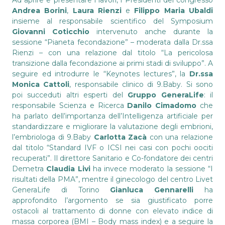
Ad aprire e presentare i lavori, i Presidenti del congresso
Andrea Borini
,
Laura Rienzi
e
Filippo Maria Ubaldi
insieme al responsabile scientifico del Symposium
Giovanni Coticchio
intervenuto anche durante la
sessione “Pianeta fecondazione” – moderata dalla Dr.ssa
Rienzi – con una relazione dal titolo “La pericolosa
transizione dalla fecondazione ai primi stadi di sviluppo”. A
seguire ed introdurre le “Keynotes lectures”, la
Dr.ssa
Monica Cattoli
, responsabile clinico di 9.Baby. Si sono
poi succeduti altri esperti del
Gruppo GeneraLife
: il
responsabile Scienza e Ricerca
Danilo Cimadomo
che
ha parlato dell’importanza dell’Intelligenza artificiale per
standardizzare e migliorare la valutazione degli embrioni,
l’embriologa di 9.Baby
Carlotta Zacà
con una relazione
dal titolo “Standard IVF o ICSI nei casi con pochi oociti
recuperati”. Il direttore Sanitario e Co-fondatore dei centri
Demetra
Claudia Livi
ha invece moderato la sessione “I
risultati della PMA”, mentre il ginecologo del centro Livet
GeneraLife di Torino
Gianluca Gennarelli
ha
approfondito l’argomento se sia giustificato porre
ostacoli al trattamento di donne con elevato indice di
massa corporea (BMI – Body mass index) e a seguire la