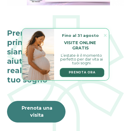
Prenota la tua
Fino al 31 agosto
prima visita,
VISITE ONLINE 
GRATIS
siamo qui per
L’estate è il momento 
aiutarti a
perfetto per dar vita ai 
tuoi sogni.
realizzare il
PRENOTA ORA
tuo sogno
Prenota una
visita