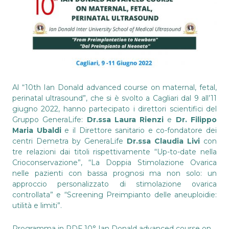
Al “10th Ian Donald advanced course on maternal, fetal,
perinatal ultrasound”, che si è svolto a Cagliari dal 9 all’11
giugno 2022, hanno partecipato i direttori scientifici del
Gruppo GeneraLife:
Dr.ssa Laura Rienzi
e
Dr. Filippo
Maria Ubaldi
e il Direttore sanitario e co-fondatore dei
centri Demetra by GeneraLife
Dr.ssa Claudia Livi
con
tre relazioni dai titoli rispettivamente “Up-to-date nella
Crioconservazione”, “La Doppia Stimolazione Ovarica
nelle pazienti con bassa prognosi ma non solo: un
approccio personalizzato di stimolazione ovarica
controllata” e “Screening Preimpianto delle aneuploidie:
utilità e limiti”.
Programma in PDF
10° Ian Donald advanced course on