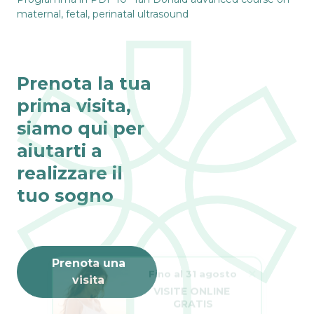
maternal, fetal, perinatal ultrasound
Prenota la tua
prima visita,
siamo qui per
aiutarti a
realizzare il
tuo sogno
Prenota una
Fino al 31 agosto
visita
VISITE ONLINE 
GRATIS