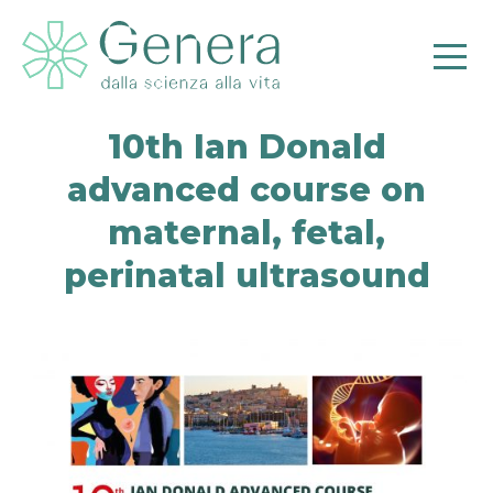
10th Ian Donald
advanced course on
maternal, fetal,
Pr
perinatal ultrasound