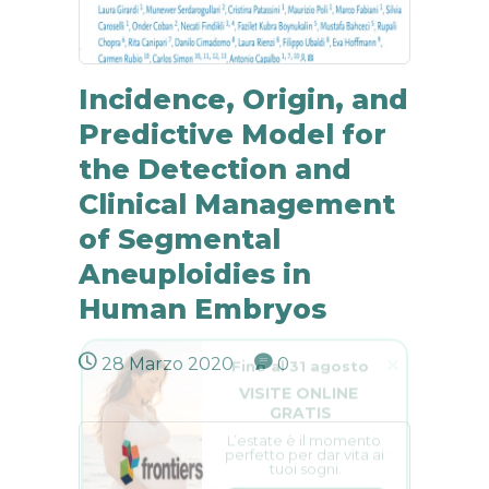
Incidence, Origin, and
Predictive Model for
the Detection and
Clinical Management
of Segmental
Aneuploidies in
Human Embryos
Fino al 31 agosto
28 Marzo 2020
0
VISITE ONLINE 
GRATIS
L’estate è il momento 
perfetto per dar vita ai 
tuoi sogni.
PRENOTA ORA