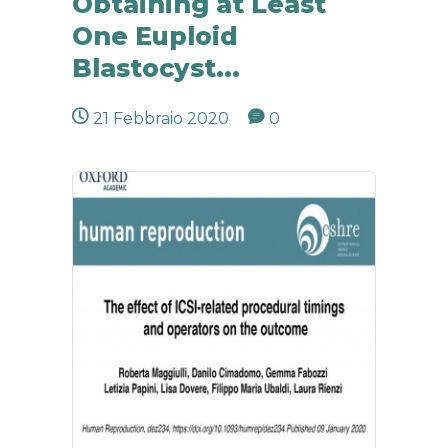
Obtaining at Least
One Euploid
Blastocyst...
21 Febbraio 2020
0