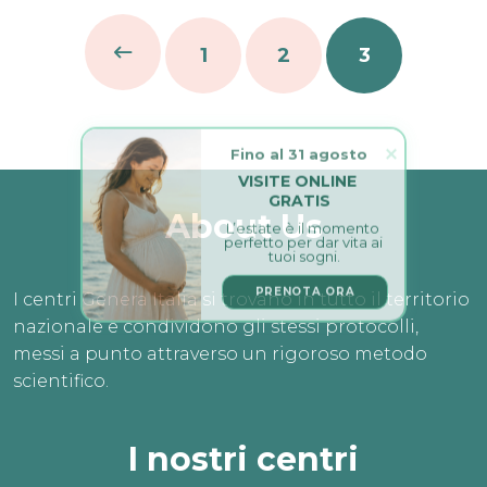
1
2
3
Fino al 31 agosto
VISITE ONLINE 
GRATIS
About Us
L’estate è il momento 
perfetto per dar vita ai 
tuoi sogni.
PRENOTA ORA
I centri Genera Italia si trovano in tutto il territorio
nazionale e condividono gli stessi protocolli,
messi a punto attraverso un rigoroso metodo
scientifico.
I nostri centri